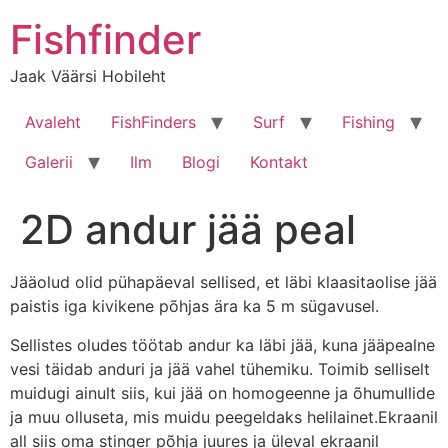
Liigu
Fishfinder
sisu
juurde
Jaak Väärsi Hobileht
Avaleht
FishFinders
Surf
Fishing
Galerii
Ilm
Blogi
Kontakt
2D andur jää peal
Jääolud olid pühapäeval sellised, et läbi klaasitaolise jää
paistis iga kivikene põhjas ära ka 5 m sügavusel.
Sellistes oludes töötab andur ka läbi jää, kuna jääpealne
vesi täidab anduri ja jää vahel tühemiku. Toimib selliselt
muidugi ainult siis, kui jää on homogeenne ja õhumullide
ja muu olluseta, mis muidu peegeldaks helilainet.Ekraanil
all siis oma stinger põhja juures ja üleval ekraanil