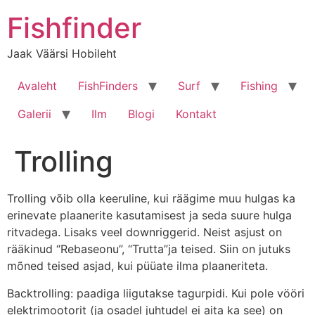
Liigu
Fishfinder
sisu
juurde
Jaak Väärsi Hobileht
Avaleht
FishFinders
Surf
Fishing
Galerii
Ilm
Blogi
Kontakt
Trolling
Trolling võib olla keeruline, kui räägime muu hulgas ka
erinevate plaanerite kasutamisest ja seda suure hulga
ritvadega. Lisaks veel downriggerid. Neist asjust on
rääkinud “Rebaseonu”, “Trutta”ja teised. Siin on jutuks
mõned teised asjad, kui püüate ilma plaaneriteta.
Backtrolling: paadiga liigutakse tagurpidi. Kui pole vööri
elektrimootorit (ja osadel juhtudel ei aita ka see) on