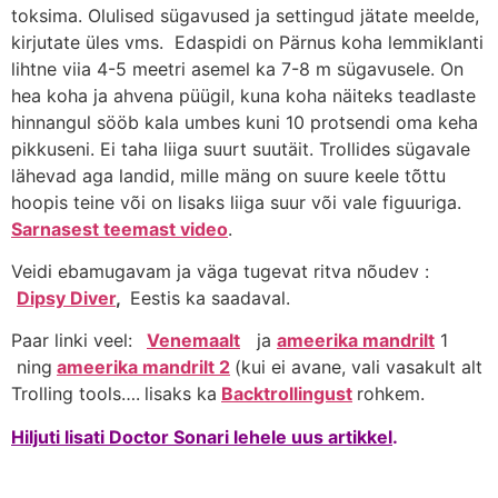
toksima. Olulised sügavused ja settingud jätate meelde,
kirjutate üles vms. Edaspidi on Pärnus koha lemmiklanti
lihtne viia 4-5 meetri asemel ka 7-8 m sügavusele. On
hea koha ja ahvena püügil, kuna koha näiteks teadlaste
hinnangul sööb kala umbes kuni 10 protsendi oma keha
pikkuseni. Ei taha liiga suurt suutäit. Trollides sügavale
lähevad aga landid, mille mäng on suure keele tõttu
hoopis teine või on lisaks liiga suur või vale figuuriga.
Sarnasest teemast video
.
Veidi ebamugavam ja väga tugevat ritva nõudev :
Dipsy Diver
,
Eestis ka saadaval.
Paar linki veel:
Venemaalt
ja
ameerika mandrilt
1
ning
ameerika mandrilt 2
(kui ei avane, vali vasakult alt
Trolling tools….
lisaks ka
Backtrollingust
rohkem.
Hiljuti lisati Doctor Sonari lehele uus artikkel
.