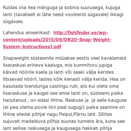
Kuidas viia hea mänguga ja sobiva suurusega, kujuga
lanti (tavaliselt ei lähe need vooblerid sügavale) ikkagi
sügavale.
Lahendus ameerikast:
http://fishfinder.ee/wp-
content/uploads/2015/09/OR20-Snap-Weight-
System-Instructions1.pdf
Snapweight süsteemile müüakse eestis veel kavalamaid
lisaraskusi erineva kaaluga, mis kummitoru jupiga
käivad nöörile kaela ja lanti või saaki välja kerides
libisevad nööril, lastes kõik kenasti välja kerida. Hea on
kasutada loenduriga castingu rulli, siis kui olete oma
lisaraskuse ja kaugel see enne lanti on, süsteemi paika
harjutanud , on edasi lihtne. Raskuse ja ja selle kauguse
(ei pea olema poole liini peal sugugi) paika saamine on
lihtne siledal põhjal nagu Peipsi,Pärnu laht. Sõites
sujuvalt madalduva põhja suunas tunnete ära, kuna see
lant sellise raskusega ja kaugusega hakkab põhja