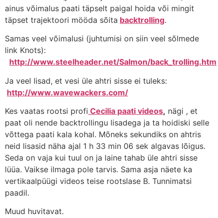
ainus võimalus paati täpselt paigal hoida või mingit
täpset trajektoori mööda sõita
backtrolling
.
Samas veel võimalusi (juhtumisi on siin veel sõlmede
link Knots):
http://www.steelheader.net/Salmon/back_trolling.htm
Ja veel lisad, et vesi üle ahtri sisse ei tuleks:
http://www.wavewackers.com/
Kes vaatas rootsi profi
Cecilia paati videos
,
nägi , et
paat oli nende backtrollingu lisadega ja ta hoidiski selle
võttega paati kala kohal. Mõneks sekundiks on ahtris
neid lisasid näha ajal 1 h 33 min 06 sek algavas lõigus.
Seda on vaja kui tuul on ja laine tahab üle ahtri sisse
lüüa. Vaikse ilmaga pole tarvis. Sama asja näete ka
vertikaalpüügi videos teise rootslase B. Tunnimatsi
paadil.
Muud huvitavat.