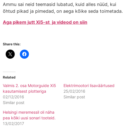
Ammu sai neid teemasid lubatud, kuid alles nüüd, kui
õhtud pikad ja pimedad, on aega kõike seda toimetada.
Aga pikem jutt Xi5-st ja videod on siin
Share this:
Related
Valmis 2. osa Motorguide Xi5
Elektrimootori lisaväärtused
kasutamisest plotteriga
25/02/2016
02/12/2016
Similar post
Similar post
Helsingi meremessil oli näha
pea kõiki uusi sonari tooteid.
13/02/2017