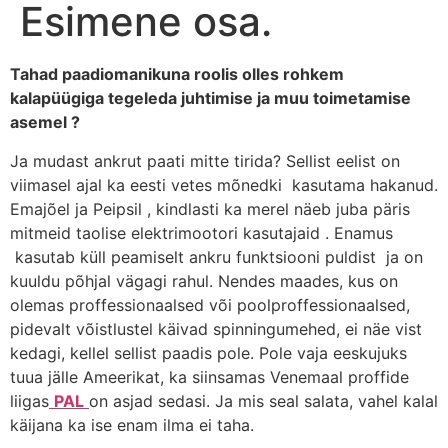
Esimene osa.
Tahad paadiomanikuna roolis olles rohkem
kalapüügiga tegeleda juhtimise ja muu toimetamise
asemel ?
Ja mudast ankrut paati mitte tirida? Sellist eelist on
viimasel ajal ka eesti vetes mõnedki kasutama hakanud.
Emajõel ja Peipsil , kindlasti ka merel näeb juba päris
mitmeid taolise elektrimootori kasutajaid . Enamus
kasutab küll peamiselt ankru funktsiooni puldist ja on
kuuldu põhjal vägagi rahul. Nendes maades, kus on
olemas proffessionaalsed või poolproffessionaalsed,
pidevalt võistlustel käivad spinningumehed, ei näe vist
kedagi, kellel sellist paadis pole. Pole vaja eeskujuks
tuua jälle Ameerikat, ka siinsamas Venemaal proffide
liigas
PAL
on asjad sedasi. Ja mis seal salata, vahel kalal
käijana ka ise enam ilma ei taha.