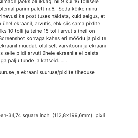
made jaoks oli ikkagi nii 9 kui 16 tollisele
õlemal parim palett nr.6. Seda kõike minu
inevusi ka postituses näidata, kuid selgus, et
ühel ekraanil, arvutis, ehk siis sama pixlite
10 tolli ja teine 15 tolli arvutis (neil on
 Screenshot korraga kahes eri mõõdu ja pixlite
 ekraanil muudab oluliselt värvitooni ja ekraani
selle pildi arvuti ühele ekraanile ei paista
ga palju tunde ja katseid….. .
suuruse ja ekraani suuruse/pixlite tiheduse
en-34,74 square inch (112,8×199,6mm) pixli