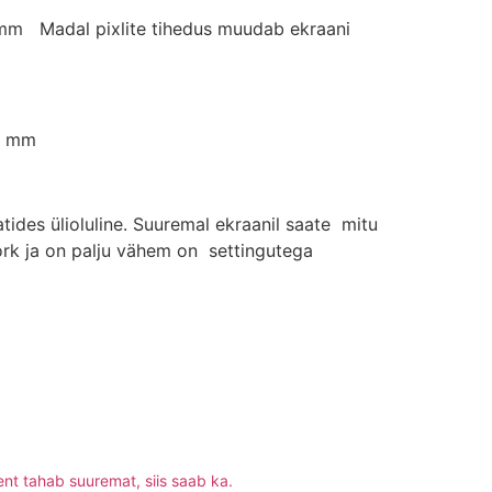
9 mm Madal pixlite tihedus muudab ekraani
18 mm
ides ülioluline. Suuremal ekraanil saate mitu
rk ja on palju vähem on settingutega
ient tahab suuremat, siis saab ka.