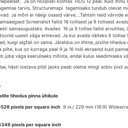
vahepealset. Ja on hoopiski kolmas HDS 12 peal. Kuid minu sil
e nägemise tarvis. Structuremapi tegemiseks tundub olevat m
nevad. Ja mõni ei näegi osasid värve….Tahtsin neid värvide er
amaaegsed Screenshot failid 16 tollisest ja 9 tollisest avada 
i samasugusteks. Avades 16 ja 9 tollise failid arvutites, üks 
itoonid uuesti väga erinevad. Ja kui avada näiteks 9 tollise
ad, kuigi algfail on sama. Järeldus on lihtne, pixlite tihedus
ilte, kus on korraga peal 9 ja 16 tolli ekraanid kuid pannes 
heb juba väga keeruliseks mõista, endal kulus seedimiseks vä
ailse, hästi loetava pildi jaoks peab olema mingi sobiv pixli 
.
ixlite tihedus pinna ühikule
.
528 pixels per square inch
9 in./ 229 mm (16:9) Widescre
6349 pixels per square inch