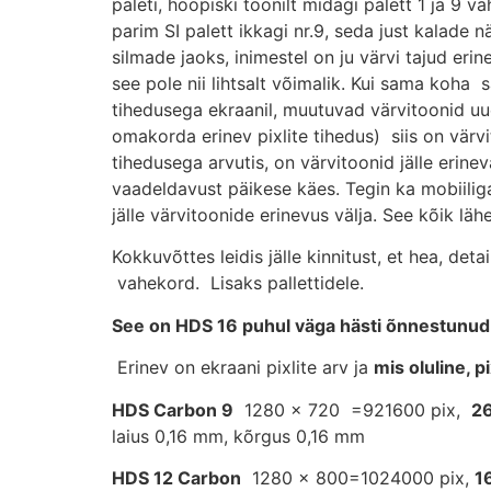
paleti, hoopiski toonilt midagi palett 1 ja 9 
parim SI palett ikkagi nr.9, seda just kalad
silmade jaoks, inimestel on ju värvi tajud eri
see pole nii lihtsalt võimalik. Kui sama koha s
tihedusega ekraanil, muutuvad värvitoonid uuest
omakorda erinev pixlite tihedus) siis on värv
tihedusega arvutis, on värvitoonid jälle erinev
vaadeldavust päikese käes. Tegin ka mobiiliga p
jälle värvitoonide erinevus välja. See kõik lä
Kokkuvõttes leidis jälle kinnitust, et hea, det
vahekord. Lisaks pallettidele.
See on HDS 16 puhul väga hästi õnnestunud
Erinev on ekraani pixlite arv ja
mis oluline, p
HDS Carbon 9
1280 x 720 =921600 pix,
26
laius 0,16 mm, kõrgus 0,16 mm
HDS 12 Carbon
1280 x 800=1024000 pix,
1