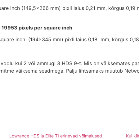
uare inch (149,5×266 mm) pixli laius 0,21 mm, kõrgus 0,1
,
19953 pixels per square inch
square inch (194×345 mm) pixli laius 0,18 mm, kõrgus 0,
voolu kui 2 või ammugi 3 HDS 9-t. Mis on väiksemates paat
s mitme väiksema seadmega. Palju lihtsamaks muutub Netwo
Lowrance HDS ja Elite TI erinevad võimalused
Kui kl