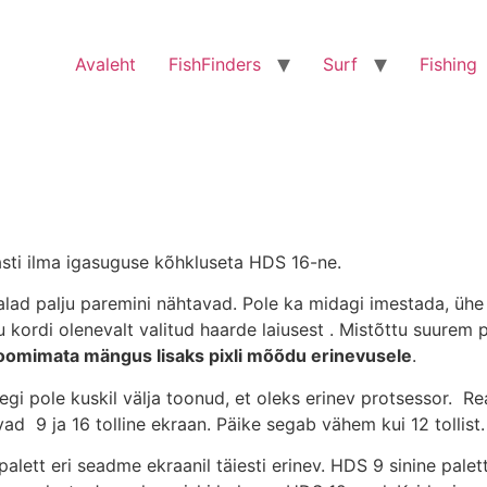
Avaleht
FishFinders
Surf
Fishing
lasti ilma igasuguse kõhkluseta HDS 16-ne.
 kalad palju paremini nähtavad. Pole ka midagi imestada, ühe
u kordi olenevalt valitud haarde laiusest . Mistõttu suurem p
 zoomimata m
ä
ngus lisaks pixli m
õõ
du erinevusele
.
gi pole kuskil välja toonud, et oleks erinev protsessor. Re
d 9 ja 16 tolline ekraan. Päike segab vähem kui 12 tollist.
ett eri seadme ekraanil täiesti erinev. HDS 9 sinine palet