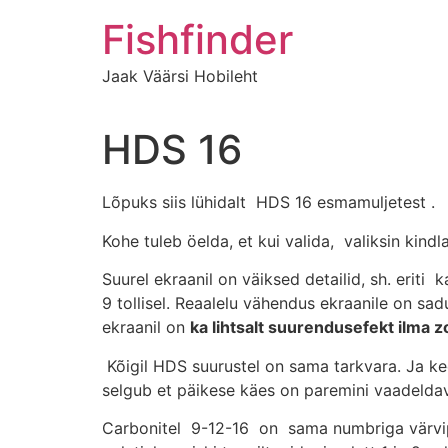
Liigu
Fishfinder
sisu
juurde
Jaak Väärsi Hobileht
HDS 16
Lõpuks siis lühidalt HDS 16 esmamuljetest .
Kohe tuleb öelda, et kui valida, valiksin kind
Suurel ekraanil on väiksed detailid, sh. eriti
9 tollisel. Reaalelu vähendus ekraanile on sad
ekraanil on
ka lihtsalt suurendusefekt ilma
Kõigil HDS suurustel on sama tarkvara. Ja kee
selgub et päikese käes on paremini vaadeldava
Carbonitel 9-12-16 on sama numbriga värvipal