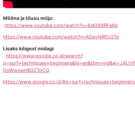
Mõõna ja tõusu mõju:
https://www.youtube.com/watch?v=8sK0t8RFaKg
https://www.youtube.com/watch?v=AGeyNREU21g
Lisaks kõigest midagi:
https://www.google.co.id/search?
q=surf+techniques+beginners&hl=en&tbm=vid&ei=J4LtV
DoWwswHB3Z7oCQ
https://www.google.co.id/#q=surf+techniques+begin