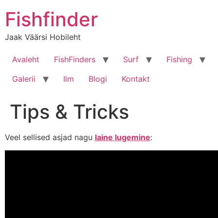
Liigu
Fishfinder
sisu
juurde
Jaak Väärsi Hobileht
Avaleht
FishFinders
Surf
Fishing
Galerii
Ilm
Blogi
Kontakt
Tips & Tricks
Veel sellised asjad nagu
laine lugemine
: