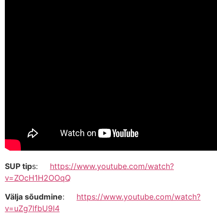
SUP tip
s:
https://www.youtube.com/watch?
v=ZOcH1H2OOqQ
Välja sõudmine
:
https://www.youtube.com/watch?
v=uZg7lfbU9I4