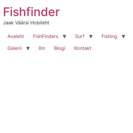
Liigu
Fishfinder
sisu
juurde
Jaak Väärsi Hobileht
Avaleht
FishFinders
Surf
Fishing
Galerii
Ilm
Blogi
Kontakt