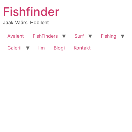
Liigu
Fishfinder
sisu
juurde
Jaak Väärsi Hobileht
Avaleht
FishFinders
Surf
Fishing
Galerii
Ilm
Blogi
Kontakt