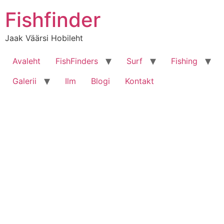
Liigu
Fishfinder
sisu
juurde
Jaak Väärsi Hobileht
Avaleht
FishFinders
Surf
Fishing
Galerii
Ilm
Blogi
Kontakt