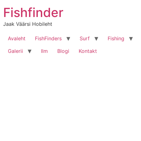
Liigu
Fishfinder
sisu
juurde
Jaak Väärsi Hobileht
Avaleht
FishFinders
Surf
Fishing
Galerii
Ilm
Blogi
Kontakt