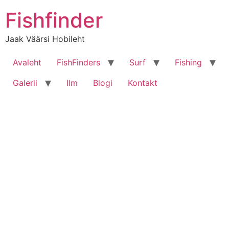
Liigu
Fishfinder
sisu
juurde
Jaak Väärsi Hobileht
Avaleht
FishFinders
Surf
Fishing
Galerii
Ilm
Blogi
Kontakt