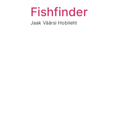
Liigu
Fishfinder
sisu
juurde
Jaak Väärsi Hobileht