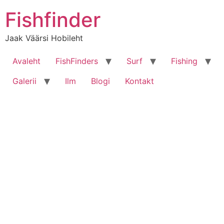
Liigu
Fishfinder
sisu
juurde
Jaak Väärsi Hobileht
Avaleht
FishFinders
Surf
Fishing
Galerii
Ilm
Blogi
Kontakt