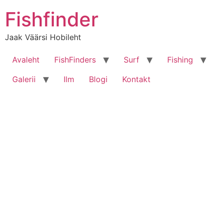
Liigu
Fishfinder
sisu
juurde
Jaak Väärsi Hobileht
Avaleht
FishFinders
Surf
Fishing
Galerii
Ilm
Blogi
Kontakt