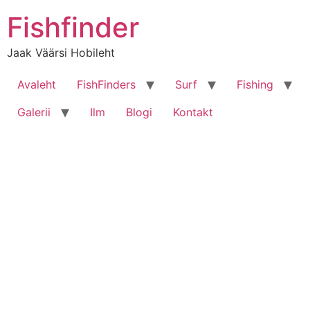
Liigu
Fishfinder
sisu
juurde
Jaak Väärsi Hobileht
Avaleht
FishFinders
Surf
Fishing
Galerii
Ilm
Blogi
Kontakt