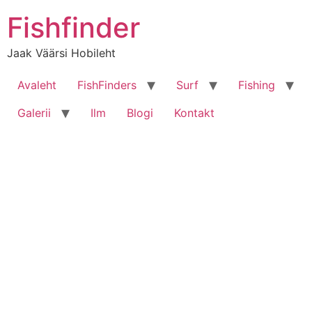
Liigu
Fishfinder
sisu
juurde
Jaak Väärsi Hobileht
Avaleht
FishFinders
Surf
Fishing
Galerii
Ilm
Blogi
Kontakt