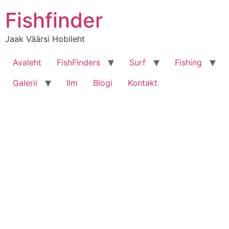
Liigu
Fishfinder
sisu
juurde
Jaak Väärsi Hobileht
Avaleht
FishFinders
Surf
Fishing
Galerii
Ilm
Blogi
Kontakt