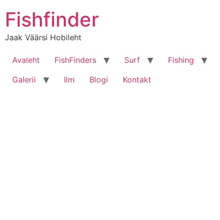
Liigu
Fishfinder
sisu
juurde
Jaak Väärsi Hobileht
Avaleht
FishFinders
Surf
Fishing
Galerii
Ilm
Blogi
Kontakt