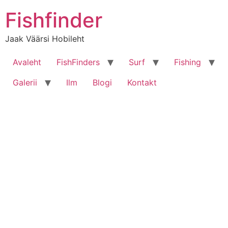
Liigu
Fishfinder
sisu
juurde
Jaak Väärsi Hobileht
Avaleht
FishFinders
Surf
Fishing
Galerii
Ilm
Blogi
Kontakt