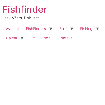
Liigu
Fishfinder
sisu
juurde
Jaak Väärsi Hobileht
Avaleht
FishFinders
Surf
Fishing
Galerii
Ilm
Blogi
Kontakt